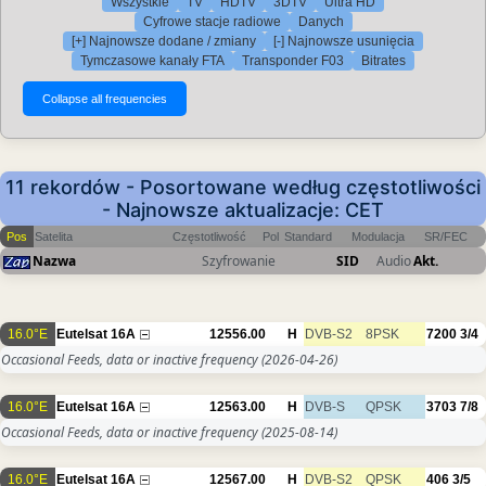
Wszystkie
TV
HDTV
3DTV
Ultra HD
Cyfrowe stacje radiowe
Danych
[+] Najnowsze dodane / zmiany
[-] Najnowsze usunięcia
Tymczasowe kanały FTA
Transponder F03
Bitrates
11 rekordów - Posortowane według częstotliwości
- Najnowsze aktualizacje: CET
Pos
Satelita
Częstotliwość
Pol
Standard
Modulacja
SR/FEC
Nazwa
Szyfrowanie
SID
Audio
Akt.
16.0°E
Eutelsat 16A
12556.00
H
DVB-S2
8PSK
7200
3/4
Occasional Feeds, data or inactive frequency
(2026-04-26)
16.0°E
Eutelsat 16A
12563.00
H
DVB-S
QPSK
3703
7/8
Occasional Feeds, data or inactive frequency
(2025-08-14)
16.0°E
Eutelsat 16A
12567.00
H
DVB-S2
QPSK
406
3/5