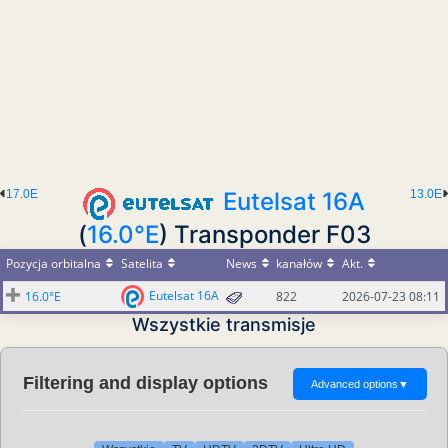
17.0E
Eutelsat 16A
13.0E
(
16.0°E
) Transponder F03
Pozycja orbitalna
Satelita
News
kanałów
Akt.
Eutelsat 16A
16.0°E
822
2026-07-23 08:11
Wszystkie transmisje
Filtering and display options
Advanced options
▼