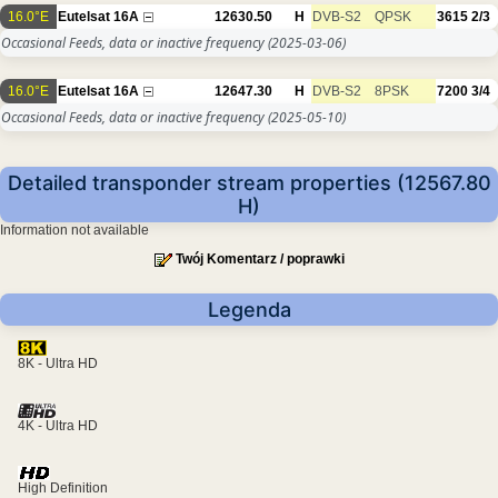
16.0°E
Eutelsat 16A
12630.50
H
DVB-S2
QPSK
3615
2/3
Occasional Feeds, data or inactive frequency
(2025-03-06)
16.0°E
Eutelsat 16A
12647.30
H
DVB-S2
8PSK
7200
3/4
Occasional Feeds, data or inactive frequency
(2025-05-10)
Detailed transponder stream properties (12567.80
H)
Information not available
Twój Komentarz / poprawki
Legenda
8K - Ultra HD
4K - Ultra HD
High Definition